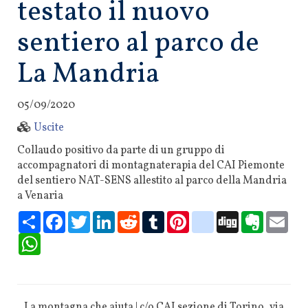
testato il nuovo
sentiero al parco de
La Mandria
05/09/2020
Uscite
Collaudo positivo da parte di un gruppo di
accompagnatori di montagnaterapia del CAI Piemonte
del sentiero NAT-SENS allestito al parco della Mandria
a Venaria
Condividi
Facebook
Twitter
LinkedIn
Reddit
Tumblr
Pinterest
delicious
Digg
Evernote
Ema
WhatsApp
La montagna che aiuta | c/o CAI sezione di Torino, via